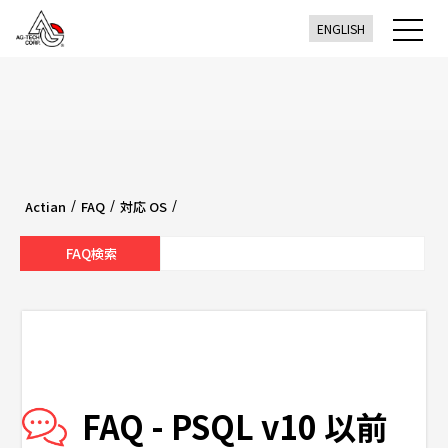
ENGLISH
/
/
/
Actian
FAQ
対応 OS
FAQ - PSQL v10 以前