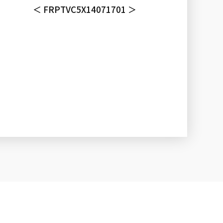
＜ FRPTVC5X14071701 ＞