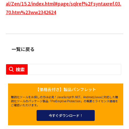
al/Zen/15.2/index.html#page/sqlref%2Fsyntaxref.03.
70.htm%23ww2342624
一覧に戻る
【価格表付き】製品パンフレット
難読化ツールをお探しの方は必見！JavaScriptや.NET、Android/Javaに対応した難
読化ツールのパッケージ製品「PreEmptive Protection」の概要とライセンス価格を
ご確認いただけます。
今すぐダウンロード！