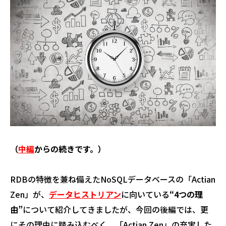
（
中編
からの続きです。）
RDBの特徴を兼ね備えたNoSQLデータベースの「Actian
Zen」が、
データヒストリアン
に向いている
“4つの理
由”
について紹介してきましたが、今回の後編では、更
にその理由に踏み込むべく、「Actian Zen」の充実した